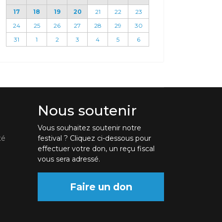
17
18
19
20
21
22
23
24
25
26
27
28
29
30
31
1
2
3
4
5
6
Nous soutenir
Vous souhaitez soutenir notre
té
festival ? Cliquez ci-dessous pour
effectuer votre don, un reçu fiscal
vous sera adressé.
Faire un don