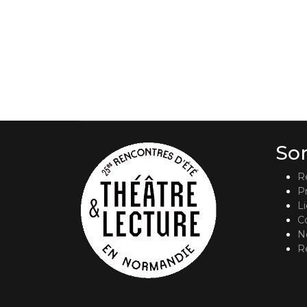
So
R
P
L
C
No
R