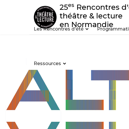
es
25
Rencontres d'
théâtre & lecture
en Normandie
Les Rencontres d'été
Programmatio
Ressources