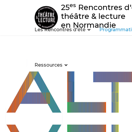
es
25
Rencontres d'
théâtre & lecture
en Normandie
Les Rencontres d'été
Programmatio
Ressources