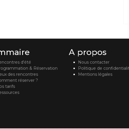
mmaire
A propos
encontres d'été
Nous contacter
rogrammation & Réservation
Politique de confidentiali
ieux des rencontres
Mentions légales
omment réserver ?
s tarifs
essources