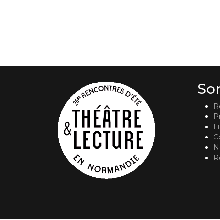
So
R
P
L
C
No
R