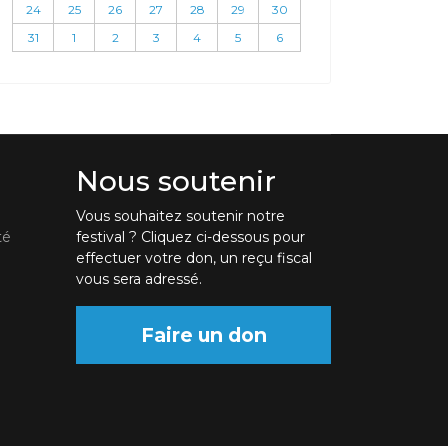
24
25
26
27
28
29
30
31
1
2
3
4
5
6
Nous soutenir
Vous souhaitez soutenir notre
té
festival ? Cliquez ci-dessous pour
effectuer votre don, un reçu fiscal
vous sera adressé.
Faire un don