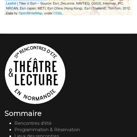
Leaflet
| Tiles © Esri -- Source: Esri, DeLorme, NAVTEQ, USGS, Intermap, iPC,
NRCAN, Esri Japan, METI, Esri China (Hong Kong), Esri (Thailand), TomTom, 2012.
Data by
OpenStreetMap
, under
ODbL
.
Sommaire
Rencontres d'été
Programmation & Réservation
Lieux des rencontres