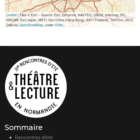
Leaflet
| Tiles © Esri -- Source: Esri, DeLorme, NAVTEQ, USGS, Intermap, iPC,
NRCAN, Esri Japan, METI, Esri China (Hong Kong), Esri (Thailand), TomTom, 2012.
Data by
OpenStreetMap
, under
ODbL
.
Sommaire
Rencontres d'été