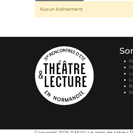
Aucun événement
So
R
P
L
C
No
R
Copyright 2025 P.M.V.V. Le grain de sable | R