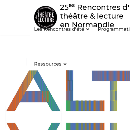
es
25
Rencontres d'
théâtre & lecture
en Normandie
Les Rencontres d'été
Programmatio
Ressources