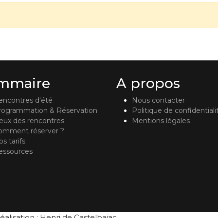
mmaire
A propos
encontres d'été
Nous contacter
rogrammation & Réservation
Politique de confidentiali
ieux des rencontres
Mentions légales
omment réserver ?
s tarifs
essources
éalisation : Henri de Castelbajac