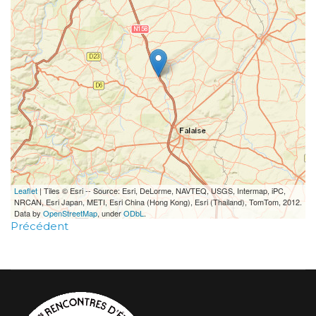
Leaflet
| Tiles © Esri -- Source: Esri, DeLorme, NAVTEQ, USGS, Intermap, iPC,
NRCAN, Esri Japan, METI, Esri China (Hong Kong), Esri (Thailand), TomTom, 2012.
Data by
OpenStreetMap
, under
ODbL
.
Précédent