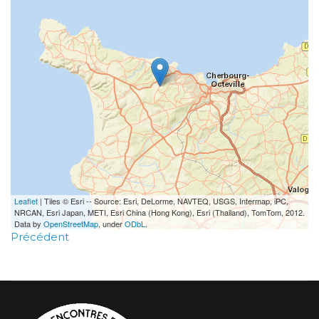
Leaflet
| Tiles © Esri -- Source: Esri, DeLorme, NAVTEQ, USGS, Intermap, iPC,
NRCAN, Esri Japan, METI, Esri China (Hong Kong), Esri (Thailand), TomTom, 2012.
Data by
OpenStreetMap
, under
ODbL
.
Précédent