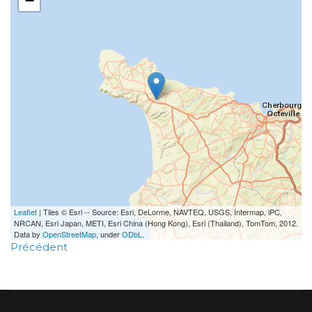
−
Leaflet
| Tiles © Esri -- Source: Esri, DeLorme, NAVTEQ, USGS, Intermap, iPC,
NRCAN, Esri Japan, METI, Esri China (Hong Kong), Esri (Thailand), TomTom, 2012.
Data by
OpenStreetMap
, under
ODbL
.
Précédent