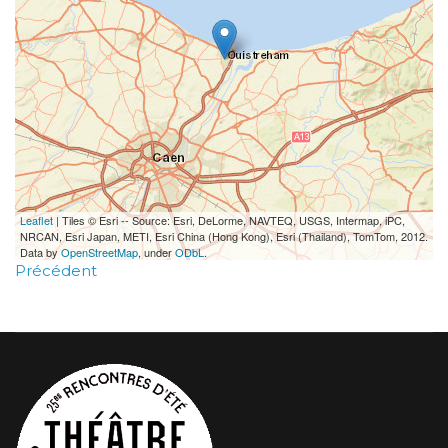
Leaflet
| Tiles © Esri -- Source: Esri, DeLorme, NAVTEQ, USGS, Intermap, iPC,
NRCAN, Esri Japan, METI, Esri China (Hong Kong), Esri (Thailand), TomTom, 2012.
Data by
OpenStreetMap
, under
ODbL
.
Précédent