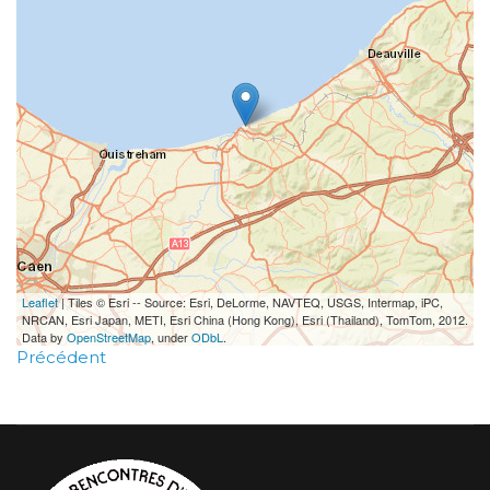
Leaflet
| Tiles © Esri -- Source: Esri, DeLorme, NAVTEQ, USGS, Intermap, iPC,
NRCAN, Esri Japan, METI, Esri China (Hong Kong), Esri (Thailand), TomTom, 2012.
Data by
OpenStreetMap
, under
ODbL
.
Précédent