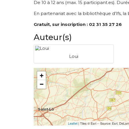
De 10 à 12 ans (max. 15 participant.es). Durée
En partenariat avec la bibliothèque d’Ifs, l
Gratuit, sur inscription : 02 31 35 27 26
Auteur(s)
Loui
+
−
Leaflet
| Tiles © Esri -- Source: Esri, De