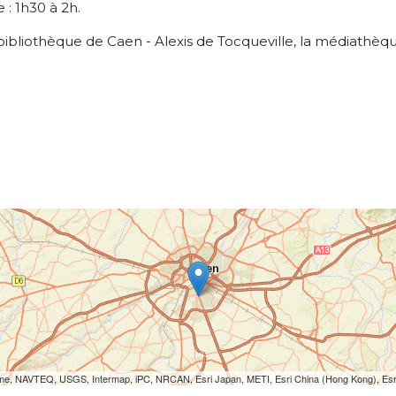
 : 1h30 à 2h.
a bibliothèque de Caen - Alexis de Tocqueville, la médiathè
Lorme, NAVTEQ, USGS, Intermap, iPC, NRCAN, Esri Japan, METI, Esri China (Hong Kong), Es