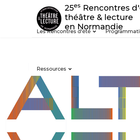
es
25
Rencontres d'
théâtre & lecture
en Normandie
Les Rencontres d'été
Programmatio
Ressources