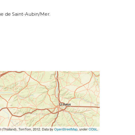
que de Saint-Aubin/Mer.
ri (Thailand), TomTom, 2012. Data by
OpenStreetMap
, under
ODbL
.