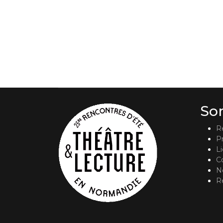
So
R
P
L
C
No
R