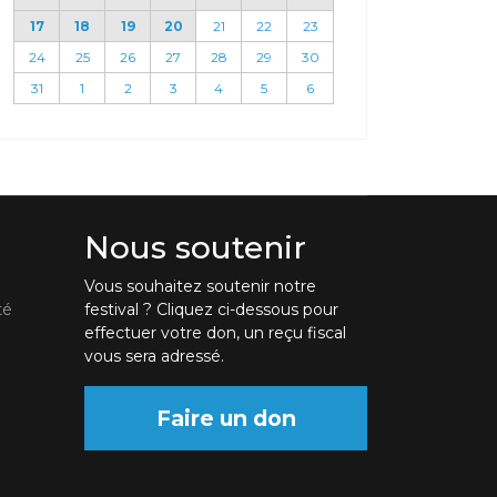
17
18
19
20
21
22
23
24
25
26
27
28
29
30
31
1
2
3
4
5
6
Nous soutenir
Vous souhaitez soutenir notre
té
festival ? Cliquez ci-dessous pour
effectuer votre don, un reçu fiscal
vous sera adressé.
Faire un don