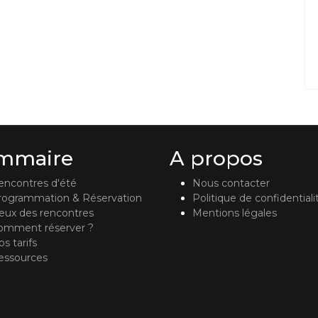
mmaire
A propos
encontres d'été
Nous contacter
rogrammation & Réservation
Politique de confidentiali
ieux des rencontres
Mentions légales
omment réserver ?
s tarifs
essources