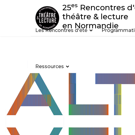
es
25
Rencontres d'
théâtre & lecture
en Normandie
Les Rencontres d'été
Programmatio
Ressources