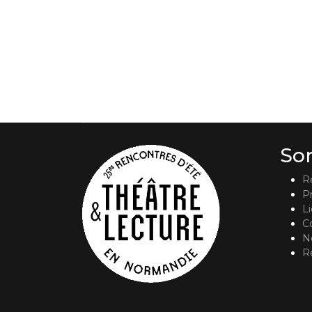
So
R
P
L
C
No
R