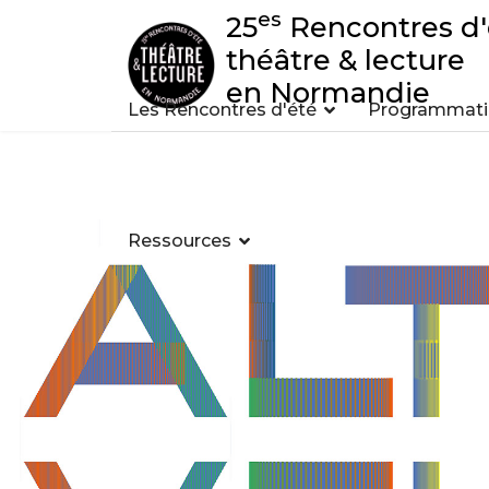
es
25
Rencontres d'
théâtre & lecture
en Normandie
Les Rencontres d'été
Programmatio
Ressources