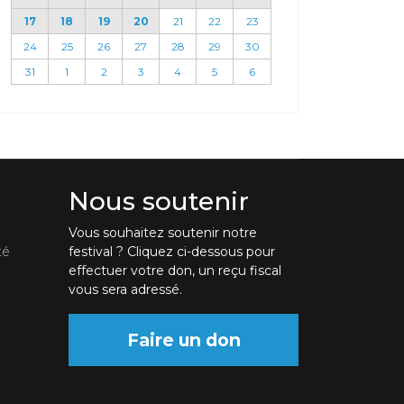
17
18
19
20
21
22
23
24
25
26
27
28
29
30
31
1
2
3
4
5
6
Nous soutenir
Vous souhaitez soutenir notre
té
festival ? Cliquez ci-dessous pour
effectuer votre don, un reçu fiscal
vous sera adressé.
Faire un don