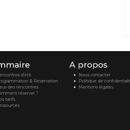
mmaire
A propos
encontres d'été
Nous contacter
rogrammation & Réservation
Politique de confidentiali
ieux des rencontres
Mentions légales
omment réserver ?
s tarifs
essources