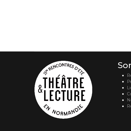
So
R
P
L
C
No
R