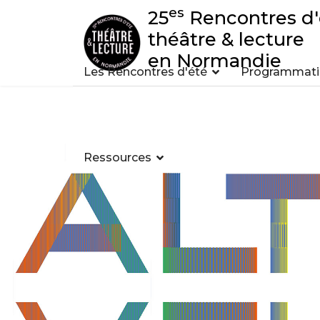
es
25
Rencontres d'
théâtre & lecture
en Normandie
Les Rencontres d'été
Programmatio
Ressources