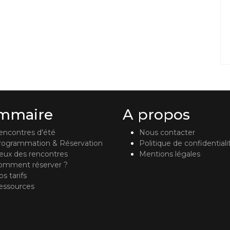
mmaire
A propos
encontres d'été
Nous contacter
rogrammation & Réservation
Politique de confidentiali
ieux des rencontres
Mentions légales
omment réserver ?
s tarifs
essources