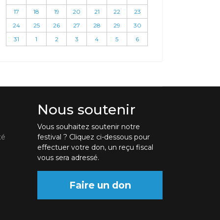
17
18
19
20
21
22
23
24
25
26
27
28
29
30
31
1
2
3
4
5
6
Nous soutenir
Vous souhaitez soutenir notre
té
festival ? Cliquez ci-dessous pour
effectuer votre don, un reçu fiscal
vous sera adressé.
Faire un don