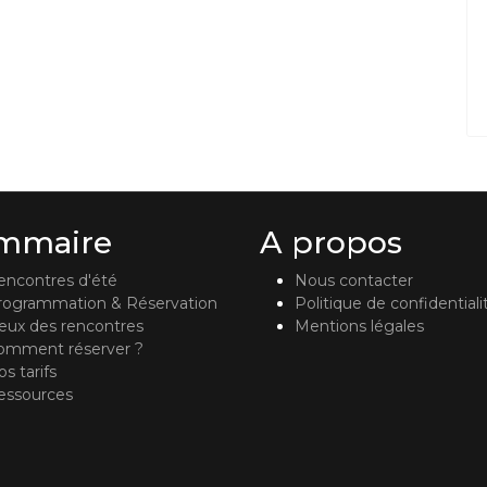
mmaire
A propos
encontres d'été
Nous contacter
rogrammation & Réservation
Politique de confidentiali
ieux des rencontres
Mentions légales
omment réserver ?
s tarifs
essources