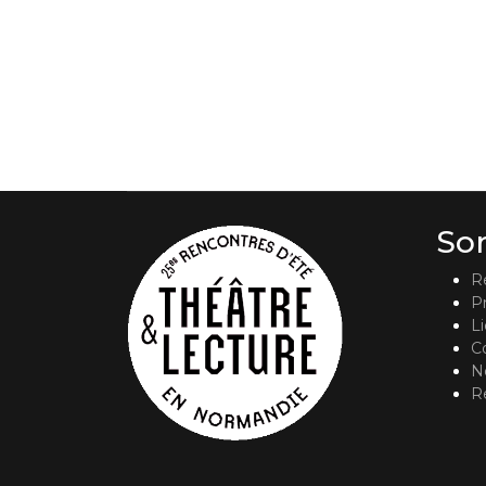
So
R
P
L
C
No
R