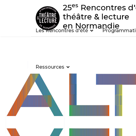
es
25
Rencontres d'
théâtre & lecture
en Normandie
Les Rencontres d'été
Programmatio
Ressources