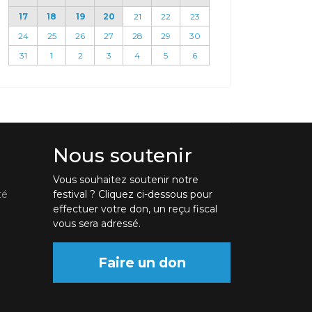
17
18
19
20
21
22
23
24
25
26
27
28
29
30
31
1
2
3
4
5
6
Nous soutenir
Vous souhaitez soutenir notre
té
festival ? Cliquez ci-dessous pour
effectuer votre don, un reçu fiscal
vous sera adressé.
Faire un don