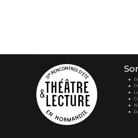
So
R
P
L
C
No
R