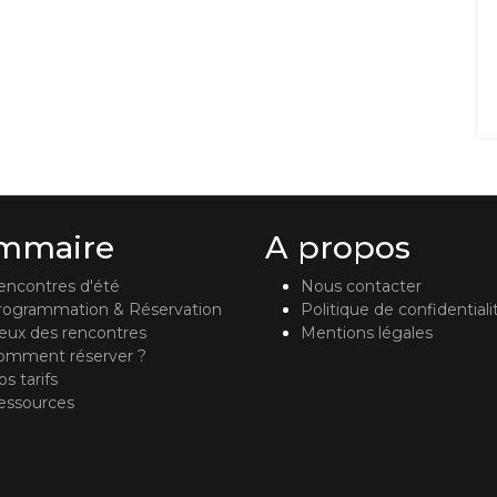
mmaire
A propos
encontres d'été
Nous contacter
rogrammation & Réservation
Politique de confidentiali
ieux des rencontres
Mentions légales
omment réserver ?
s tarifs
essources