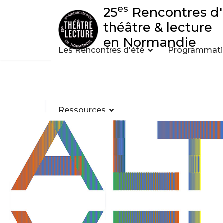
es
25
Rencontres d'
théâtre & lecture
en Normandie
Les Rencontres d'été
Programmatio
Ressources