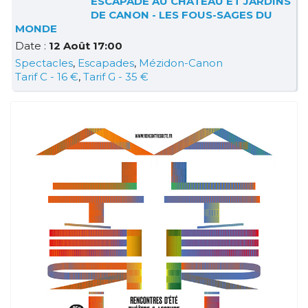
ESCAPADE AU CHÂTEAU ET JARDINS
DE CANON - LES FOUS-SAGES DU
MONDE
Date :
12 Août 17:00
Spectacles
,
Escapades
,
Mézidon-Canon
Tarif C - 16 €
,
Tarif G - 35 €