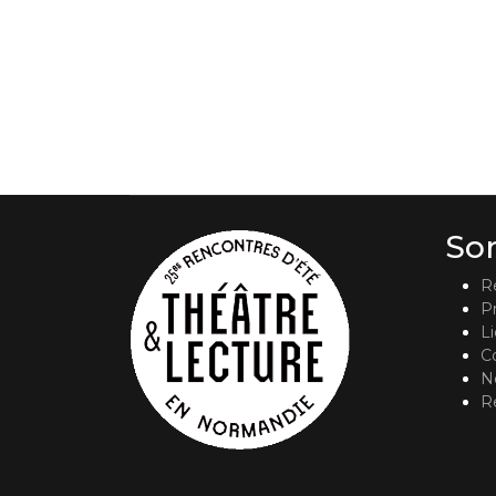
So
R
P
L
C
No
R