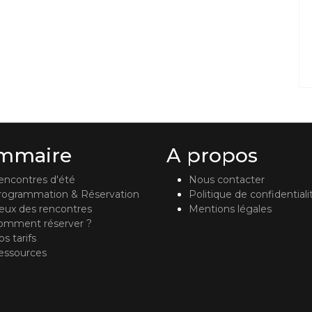
mmaire
A propos
encontres d'été
Nous contacter
rogrammation & Réservation
Politique de confidentiali
ieux des rencontres
Mentions légales
omment réserver ?
s tarifs
essources