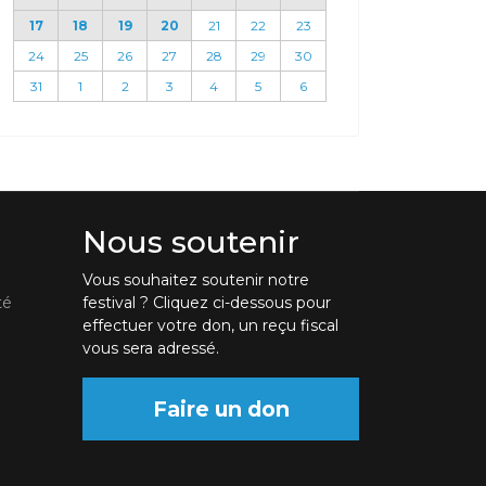
17
18
19
20
21
22
23
24
25
26
27
28
29
30
31
1
2
3
4
5
6
Nous soutenir
Vous souhaitez soutenir notre
té
festival ? Cliquez ci-dessous pour
effectuer votre don, un reçu fiscal
vous sera adressé.
Faire un don