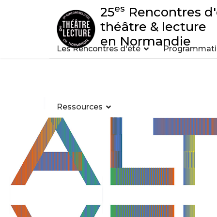
es
25
Rencontres d'
théâtre & lecture
en Normandie
Les Rencontres d'été
Programmatio
Ressources