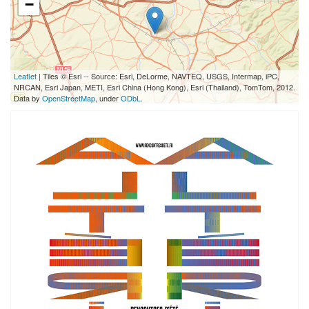
−
Leaflet
| Tiles © Esri -- Source: Esri, DeLorme, NAVTEQ, USGS, Intermap, iPC,
NRCAN, Esri Japan, METI, Esri China (Hong Kong), Esri (Thailand), TomTom, 2012.
Data by
OpenStreetMap
, under
ODbL
.