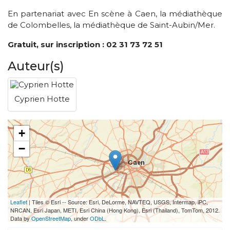
En partenariat avec En scène à Caen, la médiathèque
de Colombelles, la médiathèque de Saint-Aubin/Mer.
Gratuit, sur inscription : 02 31 73 72 51
Auteur(s)
Cyprien Hotte
+
−
Leaflet
| Tiles © Esri -- Source: Esri, DeLorme, NAVTEQ, USGS, Intermap, iPC,
NRCAN, Esri Japan, METI, Esri China (Hong Kong), Esri (Thailand), TomTom, 2012.
Data by
OpenStreetMap
, under
ODbL
.