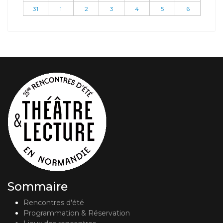
31
1
2
3
4
5
6
Sommaire
Rencontres d'été
Programmation & Réservation