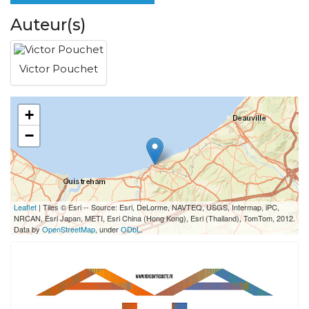
Auteur(s)
Victor Pouchet
+
−
Leaflet
| Tiles © Esri -- Source: Esri, DeLorme, NAVTEQ, USGS, Intermap, iPC,
NRCAN, Esri Japan, METI, Esri China (Hong Kong), Esri (Thailand), TomTom, 2012.
Data by
OpenStreetMap
, under
ODbL
.