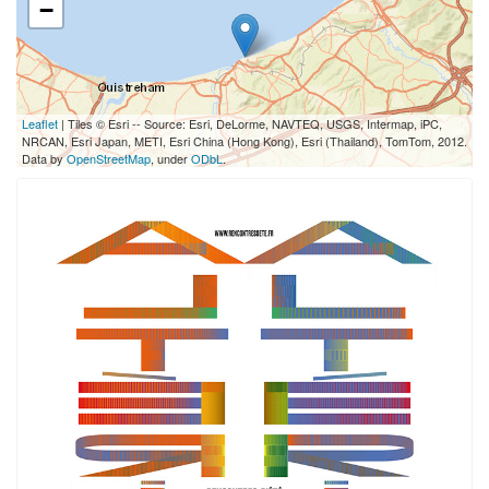
−
Leaflet
| Tiles © Esri -- Source: Esri, DeLorme, NAVTEQ, USGS, Intermap, iPC,
NRCAN, Esri Japan, METI, Esri China (Hong Kong), Esri (Thailand), TomTom, 2012.
Data by
OpenStreetMap
, under
ODbL
.