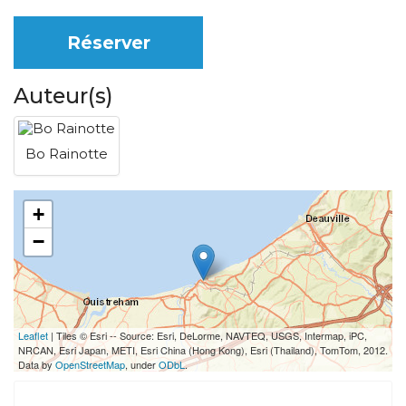
Réserver
Auteur(s)
Bo Rainotte
+
−
Leaflet
| Tiles © Esri -- Source: Esri, DeLorme, NAVTEQ, USGS, Intermap, iPC,
NRCAN, Esri Japan, METI, Esri China (Hong Kong), Esri (Thailand), TomTom, 2012.
Data by
OpenStreetMap
, under
ODbL
.