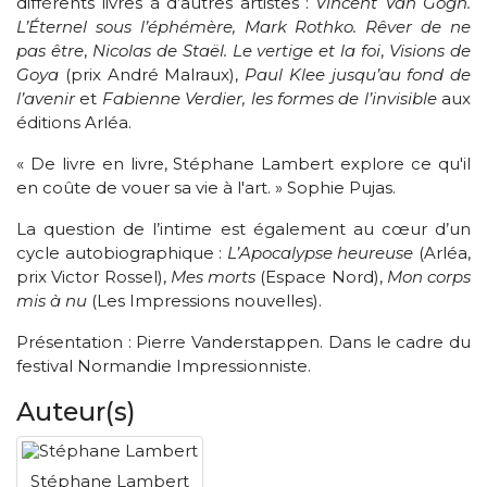
différents livres à d’autres artistes :
Vincent Van Gogh.
L’Éternel sous l’éphémère, Mark Rothko. Rêver de ne
pas être
,
Nicolas de Staël. Le vertige et la foi
,
Visions de
Goya
(prix André Malraux),
Paul Klee jusqu’au fond de
l’avenir
et
Fabienne Verdier, les formes de l’invisible
aux
éditions Arléa.
« De livre en livre, Stéphane Lambert explore ce qu'il
en coûte de vouer sa vie à l'art. » Sophie Pujas.
La question de l’intime est également au cœur d’un
cycle autobiographique :
L’Apocalypse heureuse
(Arléa,
prix Victor Rossel),
Mes morts
(Espace Nord),
Mon corps
mis à nu
(Les Impressions nouvelles).
Présentation : Pierre Vanderstappen. Dans le cadre du
festival Normandie Impressionniste.
Auteur(s)
Stéphane Lambert