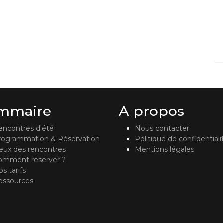
mmaire
A propos
encontres d'été
Nous contacter
rogrammation & Réservation
Politique de confidentiali
ieux des rencontres
Mentions légales
omment réserver ?
s tarifs
essources