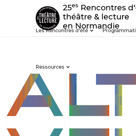
es
25
Rencontres d'
théâtre & lecture
en Normandie
Les Rencontres d'été
Programmatio
Ressources