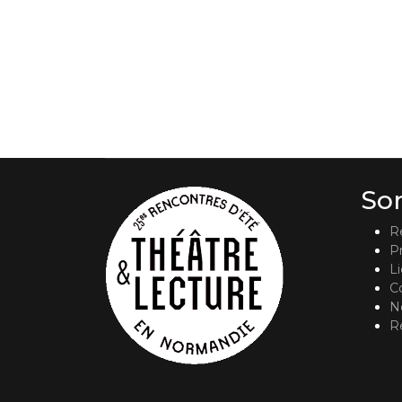
So
R
P
L
C
No
R