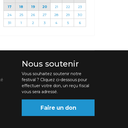
17
18
19
20
21
22
23
24
25
26
27
28
29
30
31
1
2
3
4
5
6
Nous soutenir
Vous souhaitez soutenir notre
té
festival ? Cliquez ci-dessous pour
effectuer votre don, un reçu fiscal
vous sera adressé.
Faire un don