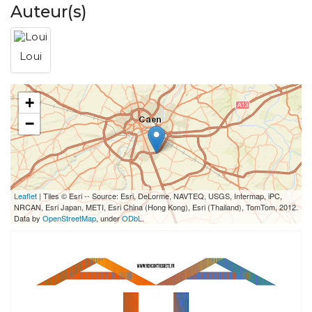
Auteur(s)
Loui
+
−
Leaflet
| Tiles © Esri -- Source: Esri, DeLorme, NAVTEQ, USGS, Intermap, iPC,
NRCAN, Esri Japan, METI, Esri China (Hong Kong), Esri (Thailand), TomTom, 2012.
Data by
OpenStreetMap
, under
ODbL
.