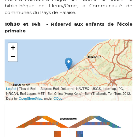
bibliothèque de Fleury/Orne, la Communauté de
communes du Pays de Falaise.
10h30 et 14h -
Réservé aux enfants de l’école
primaire
+
−
Leaflet
| Tiles © Esri -- Source: Esri, DeLorme, NAVTEQ, USGS, Intermap, iPC,
NRCAN, Esri Japan, METI, Esri China (Hong Kong), Esri (Thailand), TomTom, 2012.
Data by
OpenStreetMap
, under
ODbL
.