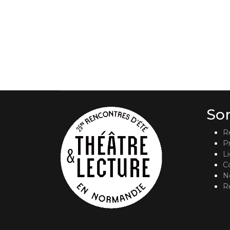
So
R
P
L
C
No
R