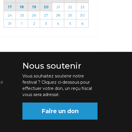
17
18
19
20
21
22
23
24
25
26
27
28
29
30
31
1
2
3
4
5
6
Nous soutenir
Vous souhaitez soutenir notre
té
festival ? Cliquez ci-dessous pour
effectuer votre don, un reçu fiscal
vous sera adressé.
Faire un don