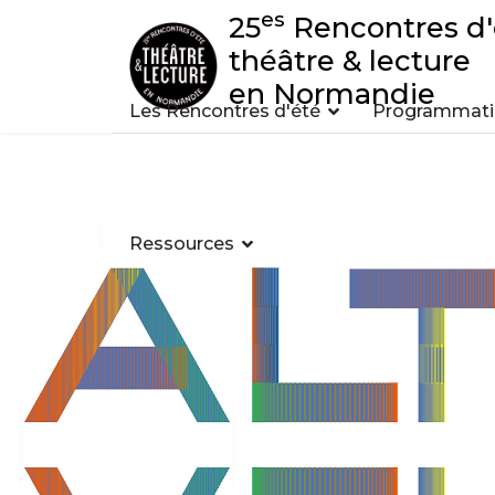
es
25
Rencontres d'
théâtre & lecture
en Normandie
Les Rencontres d'été
Programmatio
Ressources