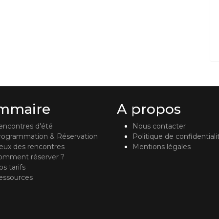
mmaire
A propos
encontres d'été
Nous contacter
rogrammation & Réservation
Politique de confidentiali
ieux des rencontres
Mentions légales
omment réserver ?
s tarifs
essources