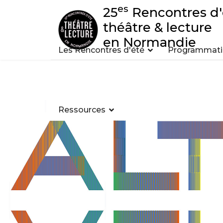
es
25
Rencontres d'
théâtre & lecture
en Normandie
Les Rencontres d'été
Programmatio
Ressources