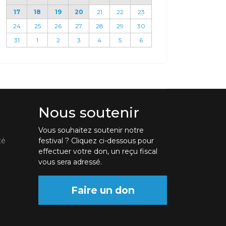
17
18
19
20
21
22
23
24
25
26
27
28
29
30
31
1
2
3
4
5
6
Nous soutenir
Vous souhaitez soutenir notre
té
festival ? Cliquez ci-dessous pour
effectuer votre don, un reçu fiscal
vous sera adressé.
Faire un don