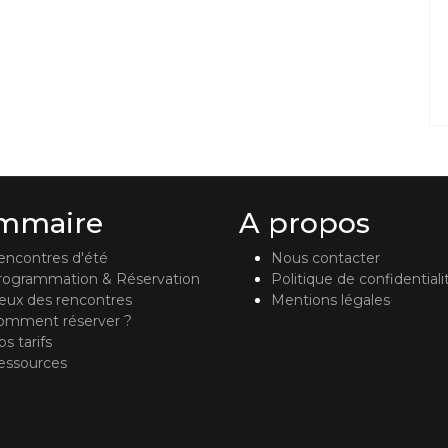
mmaire
A propos
encontres d'été
Nous contacter
rogrammation & Réservation
Politique de confidentiali
ieux des rencontres
Mentions légales
omment réserver ?
s tarifs
essources