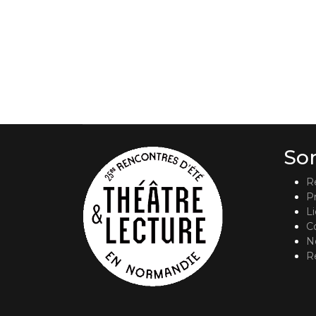
So
R
P
L
C
No
R