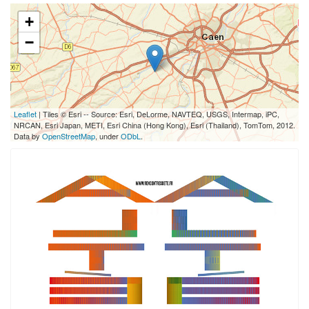
+
−
Leaflet
| Tiles © Esri -- Source: Esri, DeLorme, NAVTEQ, USGS, Intermap, iPC,
NRCAN, Esri Japan, METI, Esri China (Hong Kong), Esri (Thailand), TomTom, 2012.
Data by
OpenStreetMap
, under
ODbL
.