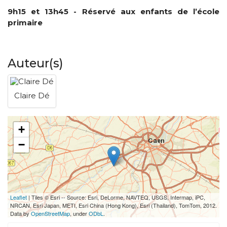
9h15 et 13h45 - Réservé aux enfants de l’école
primaire
Auteur(s)
Claire Dé
+
−
Leaflet
| Tiles © Esri -- Source: Esri, DeLorme, NAVTEQ, USGS, Intermap, iPC,
NRCAN, Esri Japan, METI, Esri China (Hong Kong), Esri (Thailand), TomTom, 2012.
Data by
OpenStreetMap
, under
ODbL
.