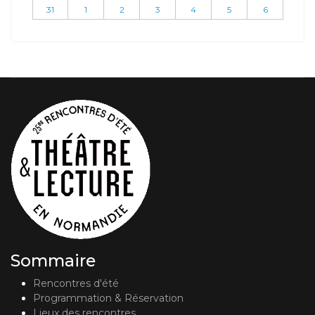
31
1
2
3
4
5
6
Sommaire
Rencontres d'été
Programmation & Réservation
Lieux des rencontres