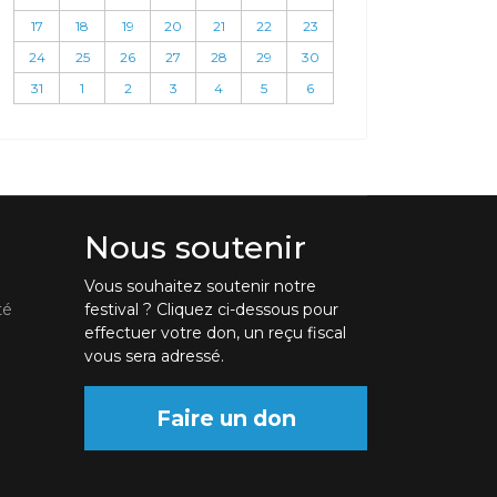
17
18
19
20
21
22
23
24
25
26
27
28
29
30
31
1
2
3
4
5
6
Nous soutenir
Vous souhaitez soutenir notre
té
festival ? Cliquez ci-dessous pour
effectuer votre don, un reçu fiscal
vous sera adressé.
Faire un don