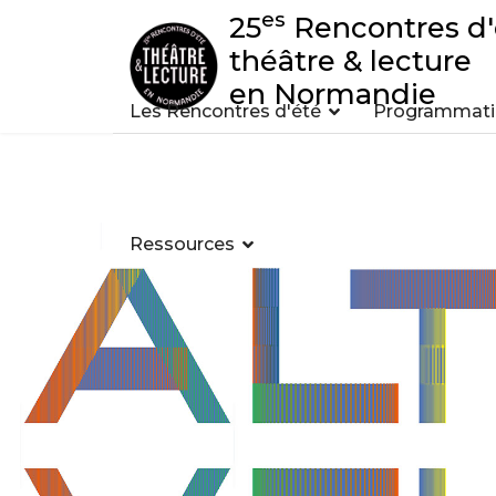
es
25
Rencontres d'
théâtre & lecture
en Normandie
Les Rencontres d'été
Programmatio
Ressources