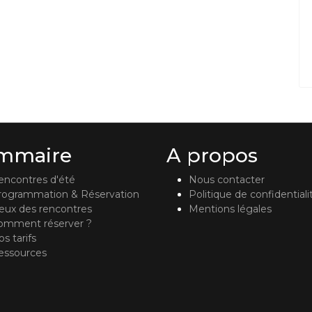
mmaire
A propos
encontres d'été
Nous contacter
rogrammation & Réservation
Politique de confidentiali
ieux des rencontres
Mentions légales
omment réserver ?
s tarifs
essources