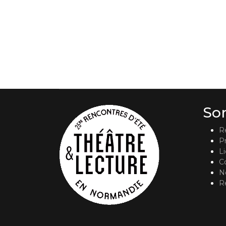
So
R
P
L
C
No
R