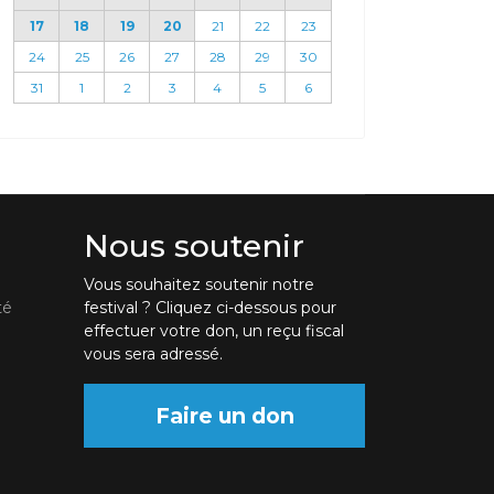
17
18
19
20
21
22
23
24
25
26
27
28
29
30
31
1
2
3
4
5
6
Nous soutenir
Vous souhaitez soutenir notre
té
festival ? Cliquez ci-dessous pour
effectuer votre don, un reçu fiscal
vous sera adressé.
Faire un don