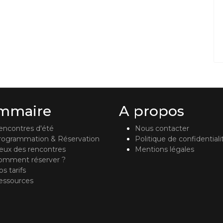
mmaire
A propos
encontres d'été
Nous contacter
rogrammation & Réservation
Politique de confidentiali
ieux des rencontres
Mentions légales
omment réserver ?
s tarifs
essources