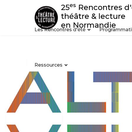
es
25
Rencontres d'
théâtre & lecture
en Normandie
Les Rencontres d'été
Programmatio
Ressources