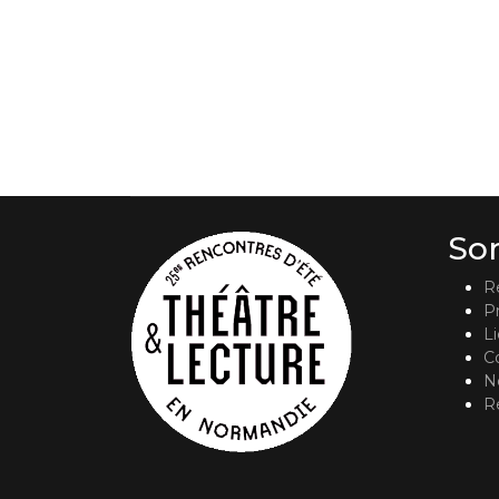
So
R
P
L
C
No
R