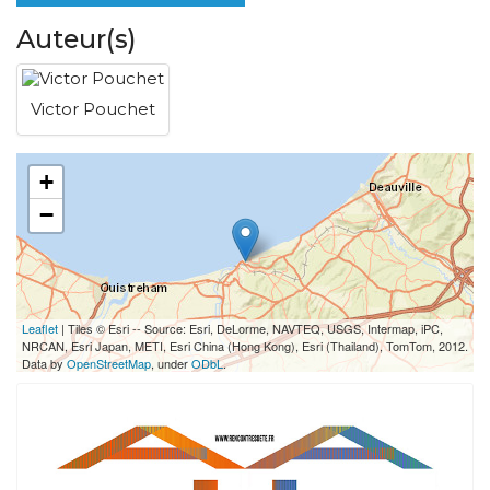
Auteur(s)
Victor Pouchet
+
−
Leaflet
| Tiles © Esri -- Source: Esri, DeLorme, NAVTEQ, USGS, Intermap, iPC,
NRCAN, Esri Japan, METI, Esri China (Hong Kong), Esri (Thailand), TomTom, 2012.
Data by
OpenStreetMap
, under
ODbL
.