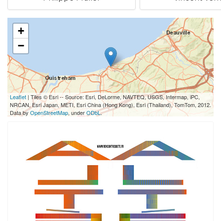
+
−
Leaflet
| Tiles © Esri -- Source: Esri, DeLorme, NAVTEQ, USGS, Intermap, iPC,
NRCAN, Esri Japan, METI, Esri China (Hong Kong), Esri (Thailand), TomTom, 2012.
Data by
OpenStreetMap
, under
ODbL
.