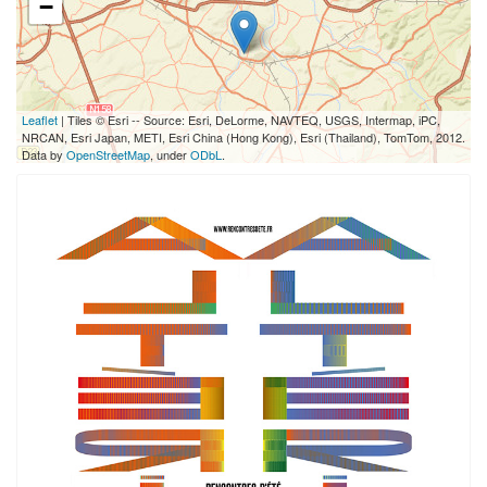
−
Leaflet
| Tiles © Esri -- Source: Esri, DeLorme, NAVTEQ, USGS, Intermap, iPC,
NRCAN, Esri Japan, METI, Esri China (Hong Kong), Esri (Thailand), TomTom, 2012.
Data by
OpenStreetMap
, under
ODbL
.