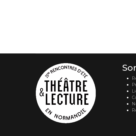
So
R
P
L
C
No
R