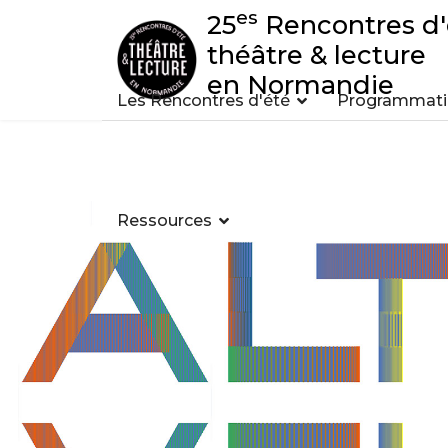
es
25
Rencontres d'
théâtre & lecture
en Normandie
Les Rencontres d'été
Programmatio
Ressources