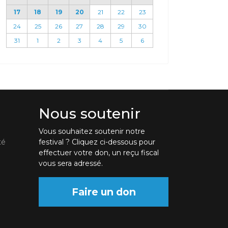
17
18
19
20
21
22
23
24
25
26
27
28
29
30
31
1
2
3
4
5
6
Nous soutenir
Vous souhaitez soutenir notre
té
festival ? Cliquez ci-dessous pour
effectuer votre don, un reçu fiscal
vous sera adressé.
Faire un don