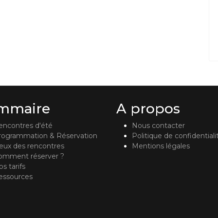
mmaire
A propos
encontres d'été
Nous contacter
rogrammation & Réservation
Politique de confidentiali
ieux des rencontres
Mentions légales
omment réserver ?
s tarifs
essources